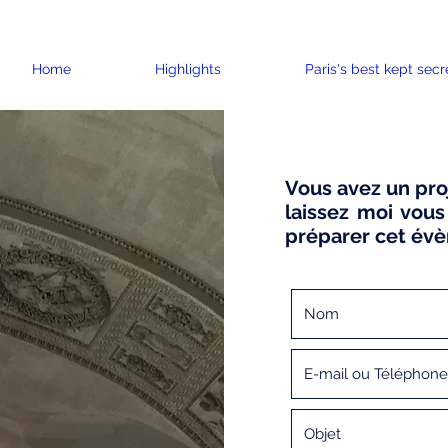
Home
Highlights
Paris's best kept secr
Vous avez un proj
laissez moi vous
préparer cet év