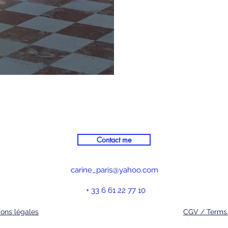
Contact me
carine_paris@yahoo.com
+ 33 6 61 22 77 10
ons légales
CGV / Terms 