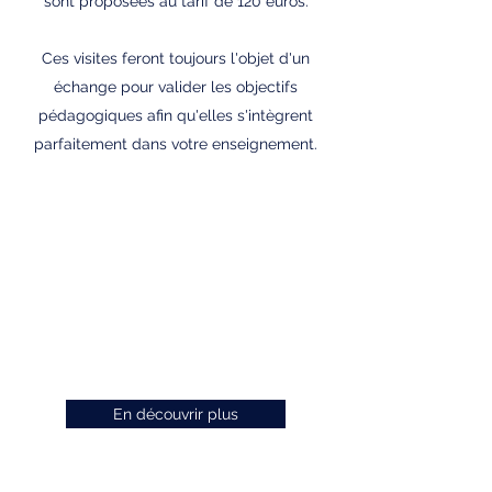
sont proposées au tarif de 120 euros.
Ces visites feront toujours l'objet d'un
échange pour valider les objectifs
pédagogiques afin qu'elles s'intègrent
parfaitement dans votre enseignement.
Cette visite dans les salles archéologiques
du Louvre permettra à votre classe de
découvrir les premières pour l'humanité
réalisée dans la zone du croissant fertile :
premières poterie, sédentarisation, villages,
écriture villes, empires et lois.
En découvrir plus
Vous pourriez découvrir de nouveaux